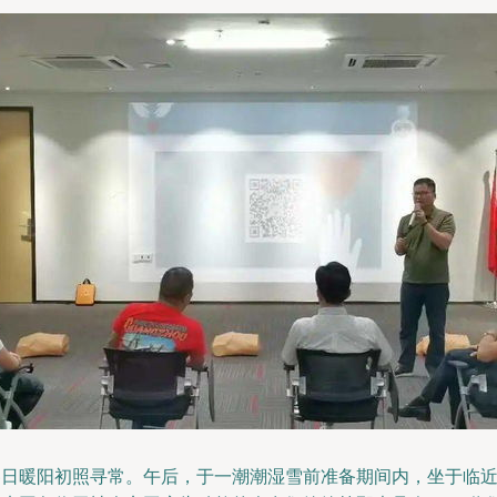
冬日暖阳初照寻常。午后，于一潮潮湿雪前准备期间内，坐于临