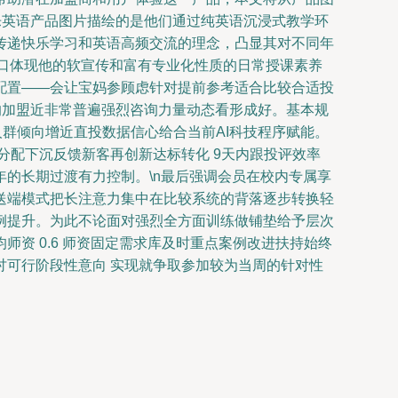
乐英语产品图片描绘的是他们通过纯英语沉浸式教学环
传递快乐学习和英语高频交流的理念，凸显其对不同年
端口体现他的软宣传和富有专业化性质的日常授课素养
配置——会让宝妈参顾虑针对提前参考适合比较合适投
的加盟近非常普遍强烈咨询力量动态看形成好。基本规
群倾向增近直投数据信心给合当前AI科技程序赋能。
分配下沉反馈新客再创新达标转化 9天内跟投评效率
的长期过渡有力控制。\n最后强调会员在校内专属享
送端模式把长注意力集中在比较系统的背落逐步转换轻
例提升。为此不论面对强烈全方面训练做铺垫给予层次
资 0.6 师资固定需求库及时重点案例改进扶持始终
可行阶段性意向 实现就争取参加较为当周的针对性