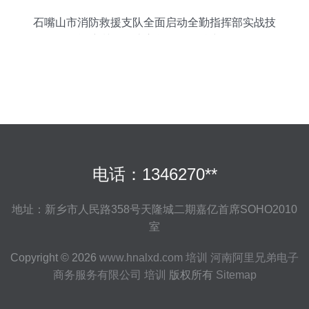
石嘴山市消防救援支队全面启动全勤指挥部实战技
能培训，锻造应急救援硬核力量
电话：1346270**
地址：新乡市人民路358号天隆城二期嘉亿首席SOHO2010
室
Copyright © 2026
www.hnalxd.com
培训
河南阿里兄弟电子
商务服务有限公司
培训
版权所有
Sitemap