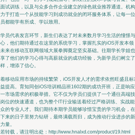
拟面试训练，以及与众多合作企业建立的绿色就业推荐通道。机
致力于打造一个从技能学习到成功就业的闭环服务体系，让每一
学员都能学有所成、学以致用。
在学员代表发言环节，新生们表达了对未来数月学习生活的憧憬
决心，他们期待通过在这里的系统学习，掌握扎实的iOS开发本领
为未来在移动互联网领域大展拳脚奠定坚实基础。往期学长学姐
分享了他们的学习心得与高薪就业的成功经验，为新学员们树立
榜样，增添了信心。
随着移动应用市场的持续繁荣，iOS开发人才的需求依然旺盛且标
益提高。育知同创iOS培训精品班1602期的成功开班，正是响应
这一市场需求的积极举措。它不仅为学员们提供了一个通往高端
术岗位的快速通道，也为整个IT行业输送着经过严格训练、实战能
出众的专业人才。我们期待本期学员能够珍惜宝贵的学习机会，
接下来的日子里努力钻研，最终满载而归，成为推动行业进步的
生力量。
若转载，请注明出处：http://www.hnalxd.com/product/19.html