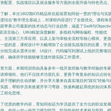
师资配置、实战项目以及就业服务等方面的全面升级与特色亮点
了解，本次1602期iOS精品班在延续育知同创一贯的“理论与实
深度结合”教学理念基础上，对课程内容进行了全面优化。课程体
跟苹果公司最新的技术动态与行业趋势，涵盖了Swift与Objective
双语言核心、UIKit框架深度解析、多线程与网络编程、性能优
化、主流第三方库应用、以及上架与审核全流程等核心模块。更
得一提的是，课程设计中大幅增加了企业级实战项目的比重，学
将分组完成从需求分析、UI设计、代码编写到测试上线的完整项
流程，确保所学技能能够无缝对接实际工作需求。
师资方面，本期培训班由具备多年一线开发经验与教学经验的专
级讲师领衔。他们不仅技术功底扎实，更善于将复杂的知识点转
为易于理解的生动讲解，并分享大量来自真实项目的“踩坑”经验与
佳实践，帮助学员有效避开学习弯路，快速构建起系统的知识体
和工程化思维。
除了优质的教学内容，育知同创还为学员提供了全方位的职业发
支持。包括一对一的学习规划指导、阶段性的技术考核与答疑、