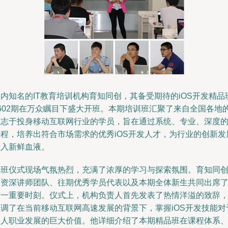
内知名的IT教育培训机构育知同创，其备受期待的iOS开发精品
1602期在万众瞩目下盛大开班。本期培训班汇聚了来自全国各地
有志于投身移动互联网行业的学员，旨在通过系统、专业、深度
课程，培养出符合市场需求的优秀iOS开发人才，为行业的创新发
注入新鲜血液。
开班仪式现场气氛热烈，充满了浓厚的学习与探索氛围。育知同
的资深讲师团队、往期优秀学员代表以及本期全体新生共同出席
这一重要时刻。仪式上，机构负责人首先发表了热情洋溢的致辞
强调了在当前移动互联网高速发展的背景下，掌握iOS开发技能对
个人职业发展的巨大价值。他详细介绍了本期精品班在课程体系