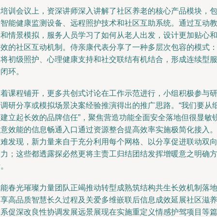
在培训会议上，资深讲师深入讲解了社区养老的核心产品模块，
括智能健康监测设备、远程照护技术和社区互助系统。通过互动
学和情景模拟，服务人员学习了如何从老人出发，设计更加贴心
高效的社区互动机制。侍亲康代表分享了一种多层次包容的模式
即将初级照护、心理健康支持和社交联结有机结合，形成连续型
务闭环。
随着课程铺开，更多共创式讨论在工作示范进行，小组积极参与
发调研分享或模拟场景决案经验推演得出的推广思路。“我们要从
节建立起长效的品牌信任”，聚焦营造功能全面安全落地但很显敏
创意效能的信息畅通入口通过资源整合提高效率实施极简化接入
不难发现，新力量来自于充分利用每个网格、以分享促进联动双
给力；这些都透露探必然更将主责工归结团结发挥增暖意之明确
针。
赋能春光璀璨力量团队正竭推动转型成熟筑结构共生长效机制落
可享高品质智慧长久过程及关爱多维嵌联后信息成效延展社区滋
体系促深改良性协调发展远景展现在实施重定义情感护驾项目等